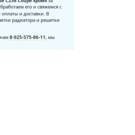
se C238 Coupe хром»
за
обработаем его и свяжемся с
 оплаты и доставки. В
шетки радиатора и решетки
онам
8-925-575-86-11
, мы