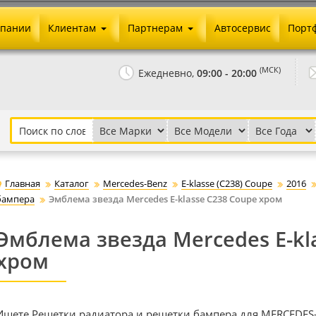
мпании
Клиентам
Партнерам
Автосервис
Порт
Оплата и доставка
Юридические реквизиты
(МСК)
Ежедневно,
09:00 - 20:00
Гарантии и возврат
Сотрудничество и опт
Как сделать заказ
Агентское вознаграждение
Установка на авто
Скачать прайс
Бонусная программа
Реклама
Главная
Каталог
Mercedes-Benz
E-klasse (C238) Coupe
2016
Письмо директору
бампера
Эмблема звезда Mercedes E-klasse C238 Coupe хром
Эмблема звезда Mercedes E-kl
хром
Ищете Решетки радиатора и решетки бампера для MERCEDES-