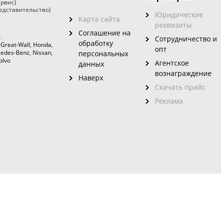
ервис)
едставительство)
Юридические
Карта сайта
реквизиты
Соглашение на
:
Сотрудничество и
обработку
,
Great-Wall
,
Honda
,
опт
edes-Benz
,
Nissan
,
персональных
olvo
Агентское
данных
вознаграждение
Наверх
Скачать прайс
Реклама