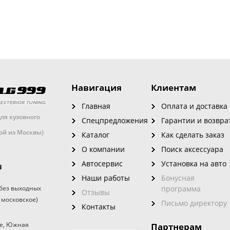
Навигация
Клиентам
Главная
Оплата и доставка
ля кузовного
Спецпредложения
Гарантии и возвра
кой из Москвы)
Каталог
Как сделать заказ
О компании
Поиск аксессуара
Автосервис
Установка на авто
u
Наши работы
Бонусная
без выходных
программа
Отзывы
 московское)
Письмо директору
Контакты
е
,
Южная
Партнерам