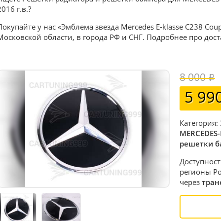
2016 г.в.?
Покупайте у нас «Эмблема звезда Mercedes E-klasse C238 Cou
Московской области, в города РФ и СНГ. Подробнее про дос
8 000
5 99
Категория:
MERCEDES-
решетки б
Доступност
регионы Ро
через
тран