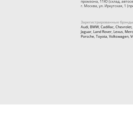
промзона, 11Ю
(склад, автос
г. Москва
,
ул. Иркутская, 1
(пр
Зарегистрированные брэнды
Audi
,
BMW
,
Cadillac
,
Chevrolet
Jaguar
,
Land Rover
,
Lexus
,
Merc
Porsche
,
Toyota
,
Volkswagen
,
V
© 2026,
Cartuning999.RU,