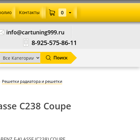
фолио
Контакты
0
info@cartuning999.ru
8-925-575-86-11
Поиск
Решетки радиатора и решетки
asse C238 Coupe
BENZ E-KLASSE (C238) COUPE