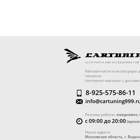
Автозапчасти и аксессуары д
тюнинга
(интернет-магазин с достав
8-925-575-86-11
info@cartuning999.r
Режима работы:
ежедневно, 
с 09:00 до 20:00
(время
Наши адреса:
Московская область
,
г. Видно