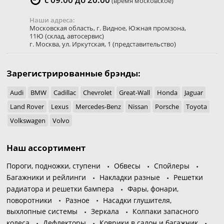
(время московское)
Наши адреса:
Московская область
,
г. Видное
,
Южная промзона,
11Ю
(склад, автосервис)
г. Москва
,
ул. Иркутская, 1
(представительство)
Зарегистрированные брэнды:
Audi
BMW
Cadillac
Chevrolet
Great-Wall
Honda
Jaguar
Land Rover
Lexus
Mercedes-Benz
Nissan
Porsche
Toyota
Volkswagen
Volvo
Наш ассортимент
Пороги, подножки, ступени
Обвесы
Спойлеры
Багажники и рейлинги
Накладки разные
Решетки
радиатора и решетки бампера
Фары, фонари,
поворотники
Разное
Насадки глушителя,
выхлопные системы
Зеркала
Колпаки запасного
колеса
Дефлекторы
Коврики в салон и багажник