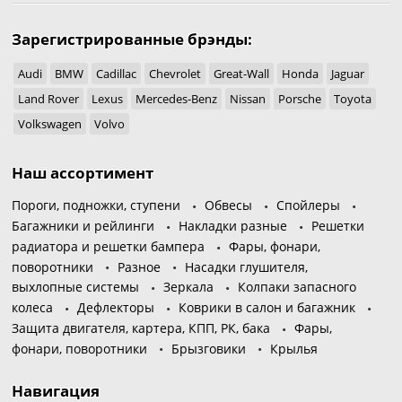
Зарегистрированные брэнды:
Audi
BMW
Cadillac
Chevrolet
Great-Wall
Honda
Jaguar
Land Rover
Lexus
Mercedes-Benz
Nissan
Porsche
Toyota
Volkswagen
Volvo
Наш ассортимент
Пороги, подножки, ступени
Обвесы
Спойлеры
Багажники и рейлинги
Накладки разные
Решетки
радиатора и решетки бампера
Фары, фонари,
поворотники
Разное
Насадки глушителя,
выхлопные системы
Зеркала
Колпаки запасного
колеса
Дефлекторы
Коврики в салон и багажник
Защита двигателя, картера, КПП, РК, бака
Фары,
фонари, поворотники
Брызговики
Крылья
Навигация