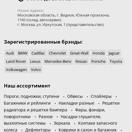
Наши адреса:
Московская область
,
г. Видное
,
Южная промзона,
11Ю
(склад, автосервис)
г. Москва
,
ул. Иркутская, 1
(представительство)
Зарегистрированные брэнды:
Audi
BMW
Cadillac
Chevrolet
Great-Wall
Honda
Jaguar
Land Rover
Lexus
Mercedes-Benz
Nissan
Porsche
Toyota
Volkswagen
Volvo
Наш ассортимент
Пороги, подножки, ступени
Обвесы
Спойлеры
Багажники и рейлинги
Накладки разные
Решетки
радиатора и решетки бампера
Фары, фонари,
поворотники
Разное
Насадки глушителя,
выхлопные системы
Зеркала
Колпаки запасного
колеса
Дефлекторы
Коврики в салон и багажник