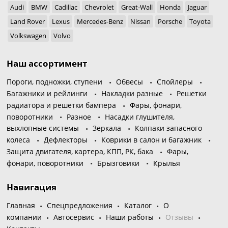
Audi
BMW
Cadillac
Chevrolet
Great-Wall
Honda
Jaguar
Land Rover
Lexus
Mercedes-Benz
Nissan
Porsche
Toyota
Volkswagen
Volvo
Наш ассортимент
Пороги, подножки, ступени
Обвесы
Спойлеры
Багажники и рейлинги
Накладки разные
Решетки
радиатора и решетки бампера
Фары, фонари,
поворотники
Разное
Насадки глушителя,
выхлопные системы
Зеркала
Колпаки запасного
колеса
Дефлекторы
Коврики в салон и багажник
Защита двигателя, картера, КПП, РК, бака
Фары,
фонари, поворотники
Брызговики
Крылья
Навигация
Главная
Спецпредложения
Каталог
О
компании
Автосервис
Наши работы
Отзывы