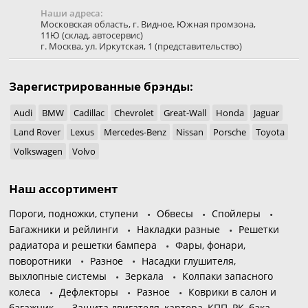
Наши адреса:
Московская область
,
г. Видное
,
Южная промзона,
11Ю
(склад, автосервис)
г. Москва
,
ул. Иркутская, 1
(представительство)
Зарегистрированные брэнды:
Audi
BMW
Cadillac
Chevrolet
Great-Wall
Honda
Jaguar
Land Rover
Lexus
Mercedes-Benz
Nissan
Porsche
Toyota
Volkswagen
Volvo
Наш ассортимент
Пороги, подножки, ступени
Обвесы
Спойлеры
Багажники и рейлинги
Накладки разные
Решетки
радиатора и решетки бампера
Фары, фонари,
поворотники
Разное
Насадки глушителя,
выхлопные системы
Зеркала
Колпаки запасного
колеса
Дефлекторы
Разное
Коврики в салон и
багажник
Защита двигателя, картера, КПП, РК, бака