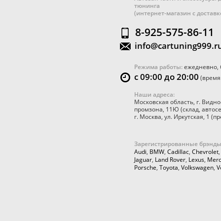
тюнинга
(интернет-магазин с достав
8-925-575-86-11
info@cartuning999.r
Режима работы:
ежедневно, 
с 09:00 до 20:00
(время
Наши адреса:
Московская область
,
г. Видно
промзона, 11Ю
(склад, автос
г. Москва
,
ул. Иркутская, 1
(пр
Зарегистрированные брэнды
Audi
,
BMW
,
Cadillac
,
Chevrolet
Jaguar
,
Land Rover
,
Lexus
,
Merc
Porsche
,
Toyota
,
Volkswagen
,
V