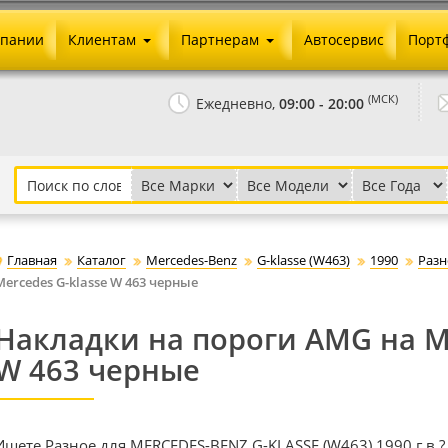
мпании
Клиентам
Партнерам
Автосервис
Порт
Оплата и доставка
Юридические реквизиты
(МСК)
Ежедневно,
09:00 - 20:00
Гарантии и возврат
Сотрудничество и опт
Как сделать заказ
Агентское вознаграждение
Установка на авто
Скачать прайс
Бонусная программа
Реклама
Главная
Каталог
Mercedes-Benz
G-klasse (W463)
1990
Разн
Письмо директору
Mercedes G-klasse W 463 черные
Накладки на пороги AMG на Me
W 463 черные
Ищете Разное для MERCEDES-BENZ G-KLASSE (W463) 1990 г.в.?