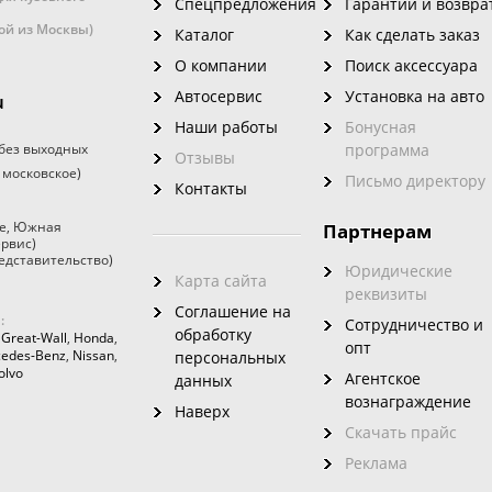
Спецпредложения
Гарантии и возвра
кой из Москвы)
Каталог
Как сделать заказ
О компании
Поиск аксессуара
Автосервис
Установка на авто
u
Наши работы
Бонусная
без выходных
программа
Отзывы
 московское)
Письмо директору
Контакты
е
,
Южная
Партнерам
ервис)
едставительство)
Юридические
Карта сайта
реквизиты
Соглашение на
:
Сотрудничество и
обработку
,
Great-Wall
,
Honda
,
опт
edes-Benz
,
Nissan
,
персональных
olvo
Агентское
данных
вознаграждение
Наверх
Скачать прайс
Реклама