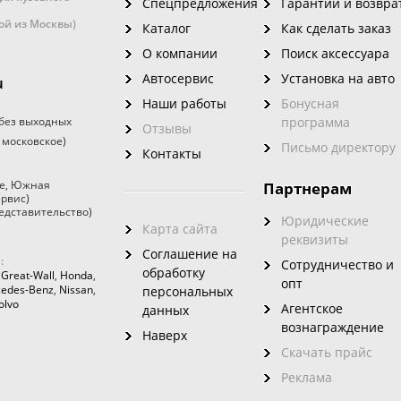
Спецпредложения
Гарантии и возвра
кой из Москвы)
Каталог
Как сделать заказ
О компании
Поиск аксессуара
Автосервис
Установка на авто
u
Наши работы
Бонусная
без выходных
программа
Отзывы
 московское)
Письмо директору
Контакты
е
,
Южная
Партнерам
ервис)
едставительство)
Юридические
Карта сайта
реквизиты
Соглашение на
:
Сотрудничество и
обработку
,
Great-Wall
,
Honda
,
опт
edes-Benz
,
Nissan
,
персональных
olvo
Агентское
данных
вознаграждение
Наверх
Скачать прайс
Реклама