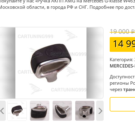
Покупайте у нас «Ручка АКПП AMG на Mercedes G-klasse W463
Московской области, в города РФ и СНГ. Подробнее про дос
19 000
14 9
Категория:
MERCEDES-
Доступност
регионы Ро
через
тран