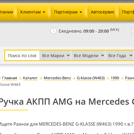
мпании
Клиентам
Партнерам
Автосервис
Порт
Оплата и доставка
Юридические реквизиты
(МСК)
Ежедневно,
09:00 - 20:00
Гарантии и возврат
Сотрудничество и опт
Как сделать заказ
Агентское вознаграждение
Установка на авто
Скачать прайс
Бонусная программа
Реклама
Главная
Каталог
Mercedes-Benz
G-klasse (W463)
1990
Разн
Письмо директору
klasse W463
Ручка АКПП AMG на Mercedes 
Ищете Разное для MERCEDES-BENZ G-KLASSE (W463) 1990 г.в.?