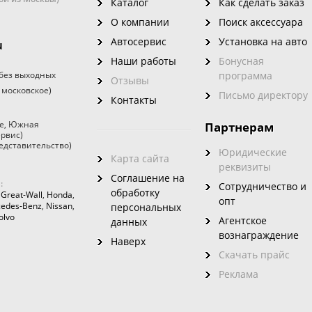
Каталог
Как сделать заказ
О компании
Поиск аксессуара
Автосервис
Установка на авто
u
Наши работы
Бонусная
без выходных
программа
Отзывы
 московское)
Письмо директору
Контакты
е
,
Южная
Партнерам
ервис)
едставительство)
Юридические
Карта сайта
реквизиты
Соглашение на
:
Сотрудничество и
обработку
,
Great-Wall
,
Honda
,
опт
edes-Benz
,
Nissan
,
персональных
olvo
Агентское
данных
вознаграждение
Наверх
Скачать прайс
Реклама