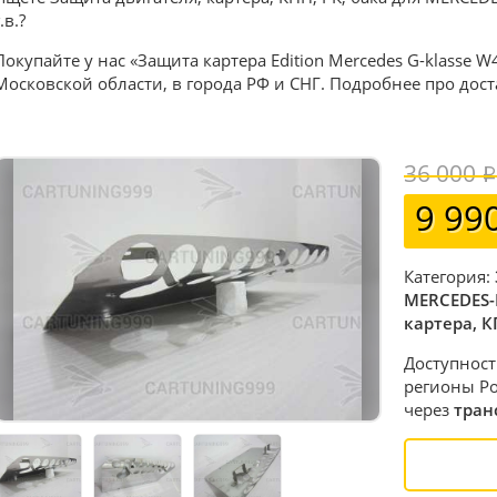
.в.?
Покупайте у нас «Защита картера Edition Mercedes G-klasse W
Московской области, в города РФ и СНГ. Подробнее про дос
36 000
9 99
Категория:
MERCEDES-
картера, К
Доступност
регионы Ро
через
тран