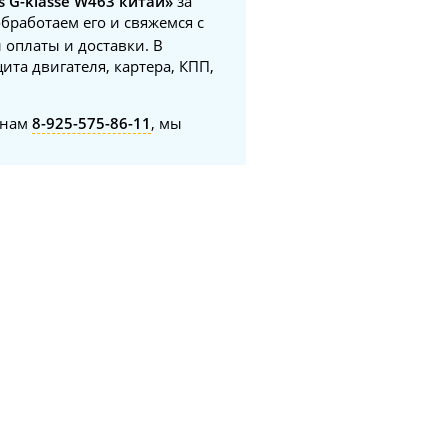
s G-klasse W463 китай»
за
обработаем его и свяжемся с
 оплаты и доставки. В
ита двигателя, картера, КПП,
онам
8-925-575-86-11
, мы