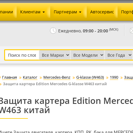
мпании
Клиентам
Партнерам
Автосервис
Порт
Оплата и доставка
Юридические реквизиты
(МСК)
Ежедневно,
09:00 - 20:00
Гарантии и возврат
Сотрудничество и опт
Как сделать заказ
Агентское вознаграждение
Установка на авто
Скачать прайс
Бонусная программа
Реклама
Главная
Каталог
Mercedes-Benz
G-klasse (W463)
1990
Защи
Письмо директору
Защита картера Edition Mercedes G-klasse W463 китай
Защита картера Edition Merced
W463 китай
Ищете Защита двигателя, картера, КПП, РК, бака для MERCED