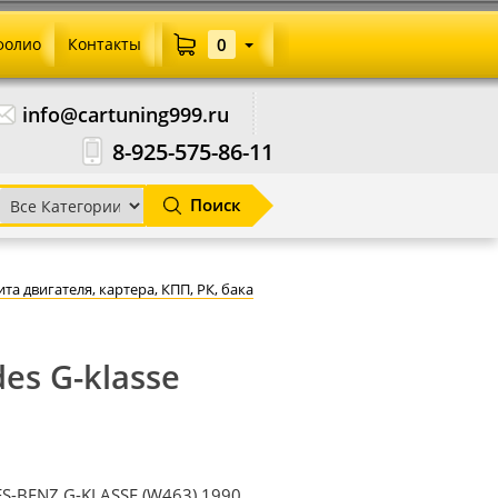
фолио
Контакты
0
info@cartuning999.ru
8-925-575-86-11
Поиск
та двигателя, картера, КПП, РК, бака
es G-klasse
ES-BENZ G-KLASSE (W463) 1990