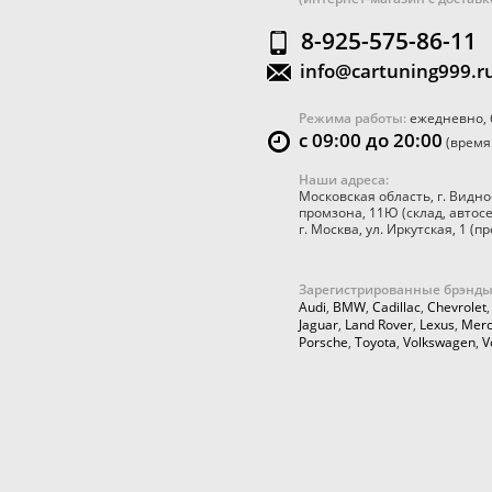
8-925-575-86-11
info@cartuning999.r
Режима работы:
ежедневно, 
с 09:00 до 20:00
(время
Наши адреса:
Московская область
,
г. Видно
промзона, 11Ю
(склад, автос
г. Москва
,
ул. Иркутская, 1
(пр
Зарегистрированные брэнды
Audi
,
BMW
,
Cadillac
,
Chevrolet
Jaguar
,
Land Rover
,
Lexus
,
Merc
Porsche
,
Toyota
,
Volkswagen
,
V