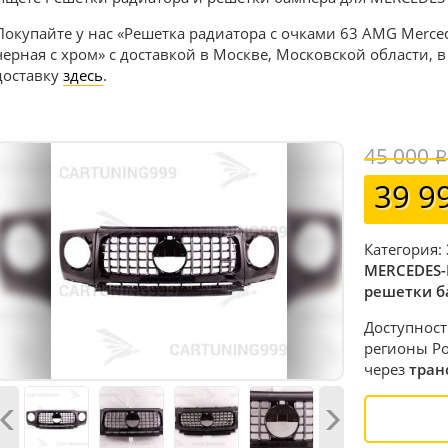
Покупайте у нас «Решетка радиатора с очками 63 AMG Merced
черная с хром» с доставкой в Москве, Московской области, 
доставку
здесь
.
45 000
39 9
Категория:
MERCEDES-
решетки б
Доступност
регионы Ро
через
тран