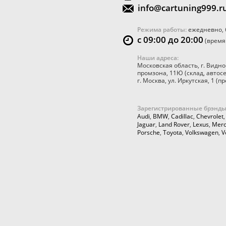
info@cartuning999.r
Режима работы:
ежедневно, 
с 09:00 до 20:00
(время
Наши адреса:
Московская область
,
г. Видно
промзона, 11Ю
(склад, автос
г. Москва
,
ул. Иркутская, 1
(пр
Зарегистрированные брэнды
Audi
,
BMW
,
Cadillac
,
Chevrolet
Jaguar
,
Land Rover
,
Lexus
,
Merc
Porsche
,
Toyota
,
Volkswagen
,
V