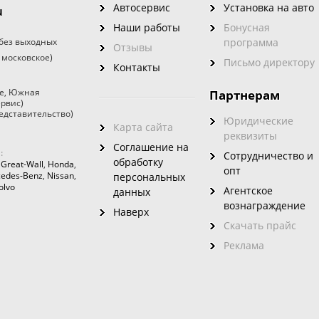
Автосервис
Установка на авто
u
Наши работы
Бонусная
без выходных
программа
Отзывы
 московское)
Письмо директору
Контакты
е
,
Южная
Партнерам
ервис)
едставительство)
Юридические
Карта сайта
реквизиты
Соглашение на
:
Сотрудничество и
обработку
,
Great-Wall
,
Honda
,
опт
edes-Benz
,
Nissan
,
персональных
olvo
Агентское
данных
вознаграждение
Наверх
Скачать прайс
Реклама