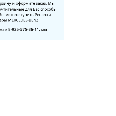
орзину и оформите заказ. Мы
почтительные для Вас способы
 Вы можете купить Решетки
суары MERCEDES-BENZ.
онам
8-925-575-86-11
, мы