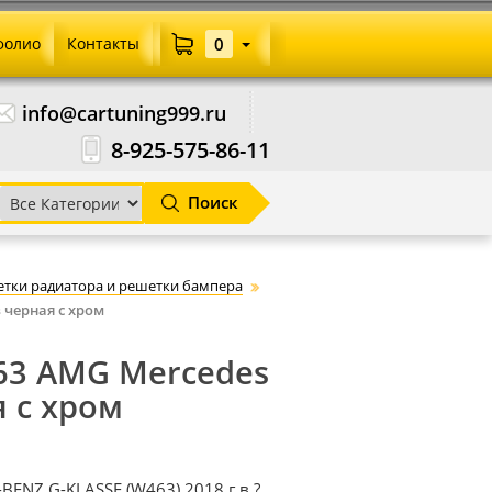
фолио
Контакты
0
info@cartuning999.ru
8-925-575-86-11
Поиск
тки радиатора и решетки бампера
 черная с хром
63 AMG Mercedes
я с хром
ENZ G-KLASSE (W463) 2018 г.в.?