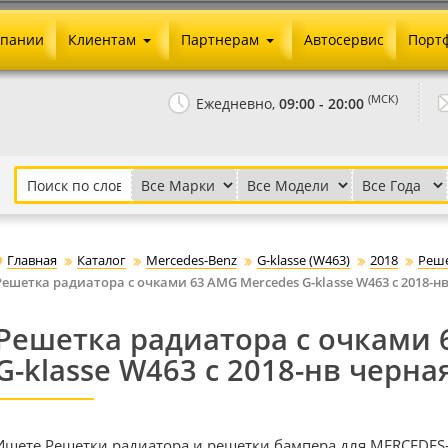
мпании
Клиентам
Партнерам
Автосервис
Порт
Оплата и доставка
Юридические реквизиты
(МСК)
Ежедневно,
09:00 - 20:00
Гарантии и возврат
Сотрудничество и опт
Как сделать заказ
Агентское вознаграждение
Установка на авто
Скачать прайс
Бонусная программа
Реклама
Главная
Каталог
Mercedes-Benz
G-klasse (W463)
2018
Реше
Письмо директору
Решетка радиатора с очками 63 AMG Mercedes G-klasse W463 с 2018-нв
Решетка радиатора с очками 
G-klasse W463 с 2018-нв черна
Ищете Решетки радиатора и решетки бампера для MERCEDES-B