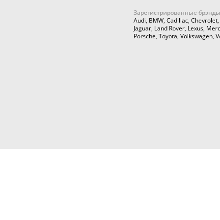
Зарегистрированные брэнды
Audi
,
BMW
,
Cadillac
,
Chevrolet
Jaguar
,
Land Rover
,
Lexus
,
Merc
Porsche
,
Toyota
,
Volkswagen
,
V
© 2026,
Cartuning999.RU,
Автозапчасти и аксессуары для ку
тюнинга
Любое использование информации с данн