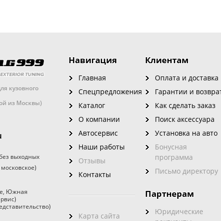
Навигация
Клиентам
Главная
Оплата и доставка
ля кузовного
Спецпредложения
Гарантии и возвра
кой из Москвы)
Каталог
Как сделать заказ
О компании
Поиск аксессуара
Автосервис
Установка на авто
u
Наши работы
Бонусная
без выходных
программа
Отзывы
 московское)
Письмо директору
Контакты
е
,
Южная
Партнерам
ервис)
едставительство)
Юридические
Карта сайта