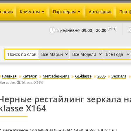
мпании
Клиентам
Партнерам
Автосервис
Порт
Оплата и доставка
Юридические реквизиты
(МСК)
Ежедневно,
09:00 - 20:00
Гарантии и возврат
Сотрудничество и опт
Как сделать заказ
Агентское вознаграждение
Установка на авто
Скачать прайс
Бонусная программа
Реклама
Главная
Каталог
Mercedes-Benz
GL-klasse
2006
Зеркала
Письмо директору
Mercedes GL-klasse X164
Черные рестайлинг зеркала на
klasse X164
Ищете Разное для MERCEDES-BENZ GL-KLASSE 2006 г.в.?