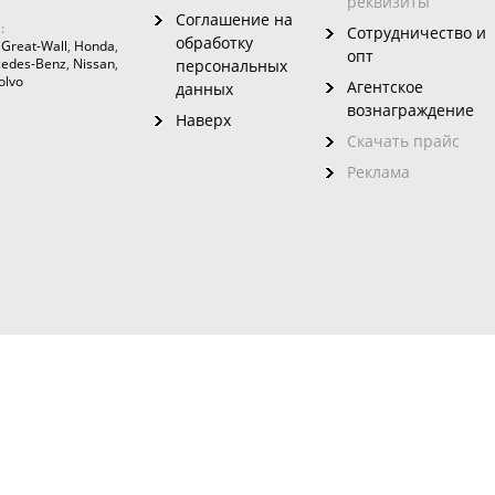
реквизиты
Соглашение на
:
Сотрудничество и
обработку
,
Great-Wall
,
Honda
,
опт
edes-Benz
,
Nissan
,
персональных
olvo
Агентское
данных
вознаграждение
Наверх
Скачать прайс
Реклама
зовного
ого сайта без указания на него ссылки запрещено. Использование инфо