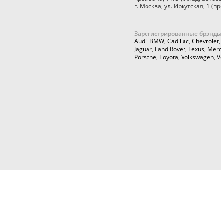
г. Москва
,
ул. Иркутская, 1
(пр
Зарегистрированные брэнды
Audi
,
BMW
,
Cadillac
,
Chevrolet
Jaguar
,
Land Rover
,
Lexus
,
Merc
Porsche
,
Toyota
,
Volkswagen
,
V
© 2026,
Cartuning999.RU,
Автозапчасти и аксессуары для ку
тюнинга