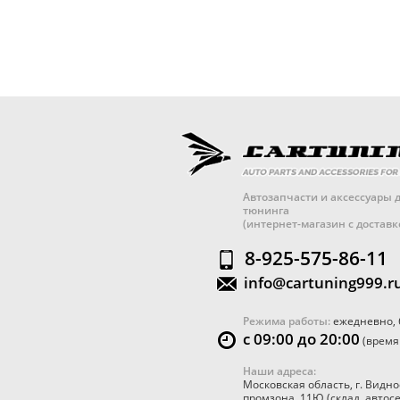
Автозапчасти и аксессуары д
тюнинга
(интернет-магазин с достав
8-925-575-86-11
info@cartuning999.r
Режима работы:
ежедневно, 
с 09:00 до 20:00
(время
Наши адреса:
Московская область
,
г. Видно
промзона, 11Ю
(склад, автос