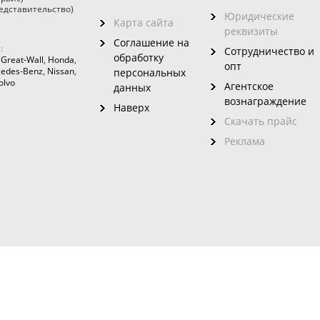
едставительство)
Юридические
Карта сайта
реквизиты
Соглашение на
:
Сотрудничество и
обработку
,
Great-Wall
,
Honda
,
опт
edes-Benz
,
Nissan
,
персональных
olvo
Агентское
данных
вознаграждение
Наверх
Скачать прайс
Реклама
зовного