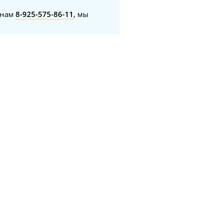
онам
8-925-575-86-11
, мы