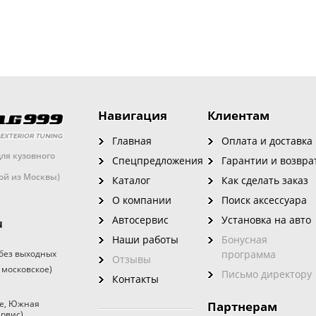
Навигация
Клиентам
Главная
Оплата и доставка
ля кузовного
Спецпредложения
Гарантии и возвра
кой из Москвы)
Каталог
Как сделать заказ
О компании
Поиск аксессуара
Автосервис
Установка на авто
u
Наши работы
Бонусная
без выходных
программа
Отзывы
 московское)
Письмо директору
Контакты
е
,
Южная
Партнерам
ервис)