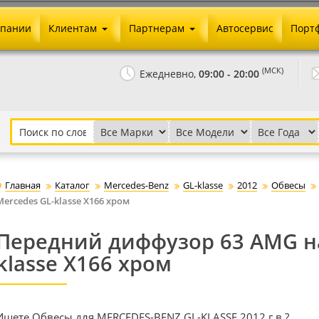
мпании
Клиентам
Партнерам
Автосервис
Порт
Оплата и доставка
Юридические реквизиты
(МСК)
Ежедневно,
09:00 - 20:00
Гарантии и возврат
Сотрудничество и опт
Как сделать заказ
Агентское вознаграждение
Установка на авто
Скачать прайс
Бонусная программа
Реклама
Главная
Каталог
Mercedes-Benz
GL-klasse
2012
Обвесы
Письмо директору
Mercedes GL-klasse X166 хром
Передний диффузор 63 AMG на
klasse X166 хром
Ищете Обвесы для MERCEDES-BENZ GL-KLASSE 2012 г.в.?