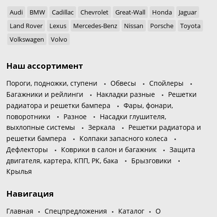
Audi
BMW
Cadillac
Chevrolet
Great-Wall
Honda
Jaguar
Land Rover
Lexus
Mercedes-Benz
Nissan
Porsche
Toyota
Volkswagen
Volvo
Наш ассортимент
Пороги, подножки, ступени
Обвесы
Спойлеры
Багажники и рейлинги
Накладки разные
Решетки
радиатора и решетки бампера
Фары, фонари,
поворотники
Разное
Насадки глушителя,
выхлопные системы
Зеркала
Решетки радиатора и
решетки бампера
Колпаки запасного колеса
Дефлекторы
Коврики в салон и багажник
Защита
двигателя, картера, КПП, РК, бака
Брызговики
Крылья
Навигация
Главная
Спецпредложения
Каталог
О