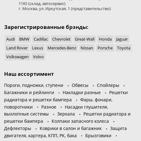
11Ю
(склад, автосервис)
г. Москва
,
ул. Иркутская, 1
(представительство)
Зарегистрированные брэнды:
Audi
BMW
Cadillac
Chevrolet
Great-Wall
Honda
Jaguar
Land Rover
Lexus
Mercedes-Benz
Nissan
Porsche
Toyota
Volkswagen
Volvo
Наш ассортимент
Пороги, подножки, ступени
Обвесы
Спойлеры
Багажники и рейлинги
Накладки разные
Решетки
радиатора и решетки бампера
Фары, фонари,
поворотники
Разное
Насадки глушителя,
выхлопные системы
Зеркала
Решетки радиатора и
решетки бампера
Колпаки запасного колеса
Дефлекторы
Коврики в салон и багажник
Защита
двигателя, картера, КПП, РК, бака
Брызговики