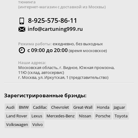
тюнинга
(интернет-магазин с доставкой из Москвы)
8-925-575-86-11
info@cartuning999.ru
Режима работы:
ежедневно, без выходных
с 09:00 до 20:00
(время московское)
Наши адреса:
Московская область
,
г. Видное
,
Южная промзона,
11Ю
(склад, автосервис)
г. Москва
,
ул. Иркутская, 1
(представительство)
Зарегистрированные брэнды:
Audi
BMW
Cadillac
Chevrolet
Great-Wall
Honda
Jaguar
Land Rover
Lexus
Mercedes-Benz
Nissan
Porsche
Toyota
Volkswagen
Volvo