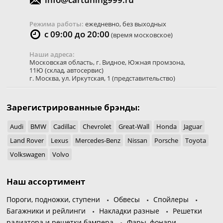
Режима работы:
ежедневно, без выходных
с 09:00 до 20:00
(время московское)
Наши адреса:
Московская область
,
г. Видное
,
Южная промзона,
11Ю
(склад, автосервис)
г. Москва
,
ул. Иркутская, 1
(представительство)
Зарегистрированные брэнды:
Audi
BMW
Cadillac
Chevrolet
Great-Wall
Honda
Jaguar
Land Rover
Lexus
Mercedes-Benz
Nissan
Porsche
Toyota
Volkswagen
Volvo
Наш ассортимент
Пороги, подножки, ступени
Обвесы
Спойлеры
Багажники и рейлинги
Накладки разные
Решетки
радиатора и решетки бампера
Фары, фонари,