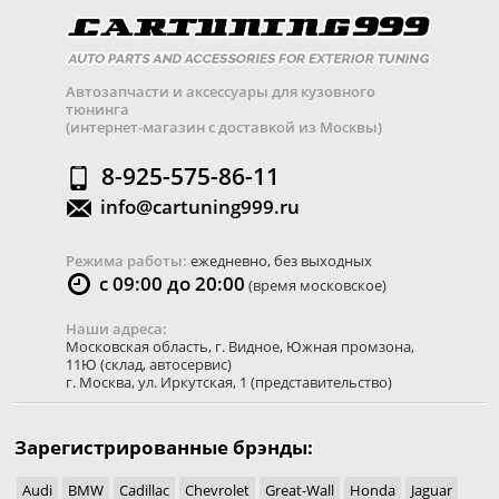
Автозапчасти и аксессуары для кузовного
тюнинга
(интернет-магазин с доставкой из Москвы)
8-925-575-86-11
info@cartuning999.ru
Режима работы:
ежедневно, без выходных
с 09:00 до 20:00
(время московское)
Наши адреса:
Московская область
,
г. Видное
,
Южная промзона,
11Ю
(склад, автосервис)
г. Москва
,
ул. Иркутская, 1
(представительство)
Зарегистрированные брэнды:
Audi
BMW
Cadillac
Chevrolet
Great-Wall
Honda
Jaguar