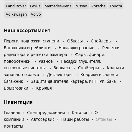
Land Rover
Lexus
Mercedes-Benz
Nissan
Porsche
Toyota
Volkswagen
Volvo
Наш ассортимент
Пороги, подножки, ступени
Обвесы
Спойлеры
Багажники и рейлинги
Накладки разные
Решетки
радиатора и решетки бампера
Фары, фонари,
поворотники
Разное
Насадки глушителя,
выхлопные системы
Зеркала
Спойлеры
Колпаки
запасного колеса
Дефлекторы
Коврики в салон и
багажник
Защита двигателя, картера, КПП, РК, бака
Брызговики
Крылья
Навигация
Главная
Спецпредложения
Каталог
О
компании
Автосервис
Наши работы
Отзывы
Контакты