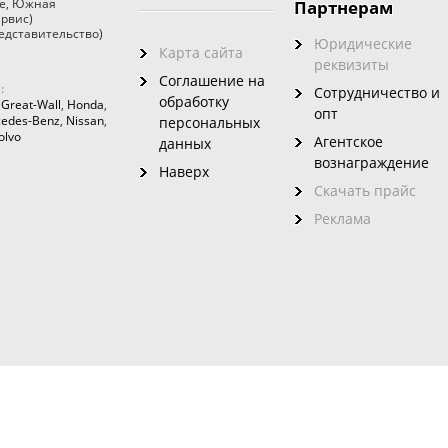
е
,
Южная
Партнерам
ервис)
едставительство)
Юридические
Карта сайта
реквизиты
Соглашение на
:
Сотрудничество и
обработку
,
Great-Wall
,
Honda
,
опт
edes-Benz
,
Nissan
,
персональных
olvo
Агентское
данных
вознаграждение
Наверх
Скачать прайс
Реклама