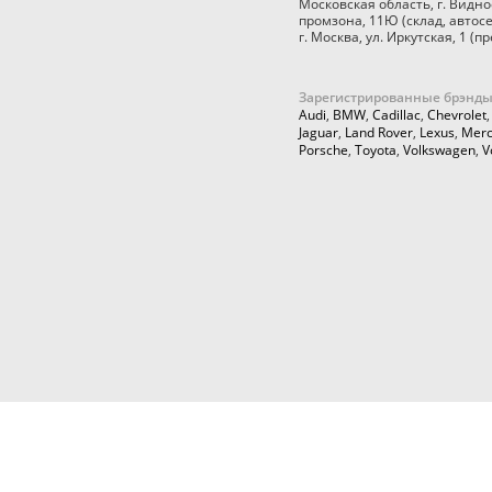
Московская область
,
г. Видно
промзона, 11Ю
(склад, автос
г. Москва
,
ул. Иркутская, 1
(пр
Зарегистрированные брэнды
Audi
,
BMW
,
Cadillac
,
Chevrolet
Jaguar
,
Land Rover
,
Lexus
,
Merc
Porsche
,
Toyota
,
Volkswagen
,
V
© 2026,
Cartuning999.RU,