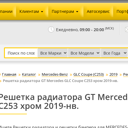
мпании
Клиентам
Партнерам
Автосервис
Порт
Оплата и доставка
Юридические реквизиты
(МСК)
Ежедневно,
09:00 - 20:00
Гарантии и возврат
Сотрудничество и опт
Как сделать заказ
Агентское вознаграждение
Установка на авто
Скачать прайс
Бонусная программа
Реклама
Главная
Каталог
Mercedes-Benz
GLC Coupe (C253)
2019
Ре
Письмо директору
Решетка радиатора GT Mercedes GLC Coupe C253 хром 2019-нв.
Решетка радиатора GT Merced
C253 хром 2019-нв.
Ищете Решетки радиатора и решетки бампера для MERCEDES-B