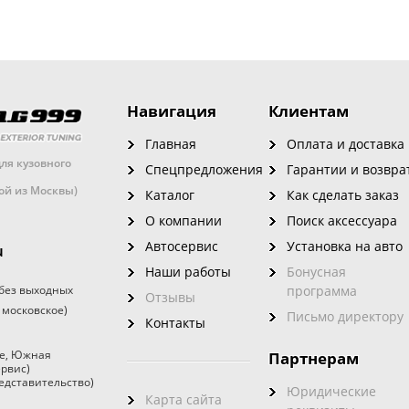
Навигация
Клиентам
Главная
Оплата и доставка
ля кузовного
Спецпредложения
Гарантии и возвра
кой из Москвы)
Каталог
Как сделать заказ
О компании
Поиск аксессуара
Автосервис
Установка на авто
u
Наши работы
Бонусная
без выходных
программа
Отзывы
 московское)
Письмо директору
Контакты
е
,
Южная
Партнерам
ервис)
едставительство)
Юридические
Карта сайта