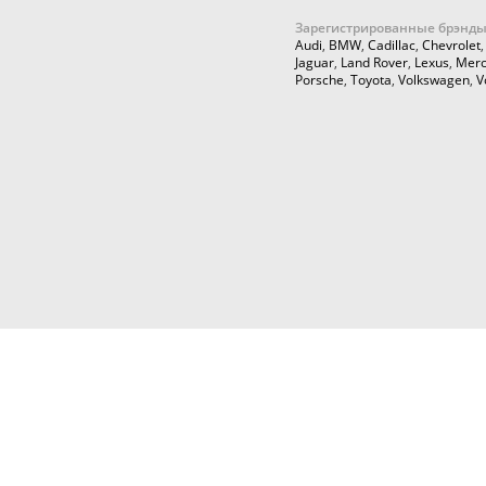
Зарегистрированные брэнды
Audi
,
BMW
,
Cadillac
,
Chevrolet
Jaguar
,
Land Rover
,
Lexus
,
Merc
Porsche
,
Toyota
,
Volkswagen
,
V
© 2026,
Cartuning999.RU,
Автозапчасти и аксессуары для ку
тюнинга
Любое использование информации с данн