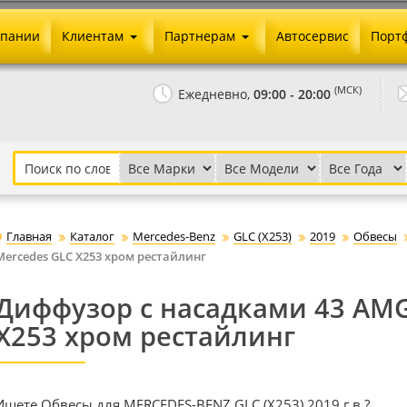
мпании
Клиентам
Партнерам
Автосервис
Порт
Оплата и доставка
Юридические реквизиты
(МСК)
Ежедневно,
09:00 - 20:00
Гарантии и возврат
Сотрудничество и опт
Как сделать заказ
Агентское вознаграждение
Установка на авто
Скачать прайс
Бонусная программа
Реклама
Главная
Каталог
Mercedes-Benz
GLC (X253)
2019
Обвесы
Письмо директору
Mercedes GLC X253 хром рестайлинг
Диффузор с насадками 43 AMG
X253 хром рестайлинг
Ищете Обвесы для MERCEDES-BENZ GLC (X253) 2019 г.в.?