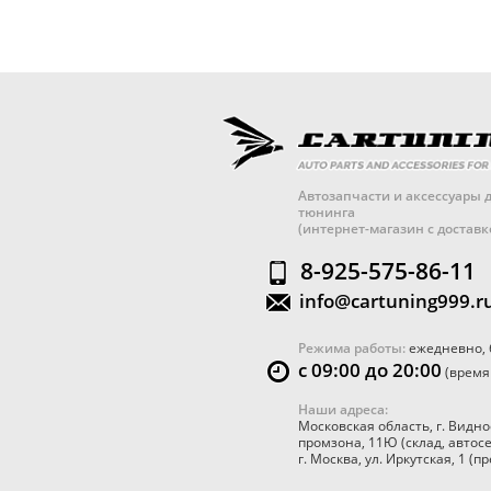
Автозапчасти и аксессуары д
тюнинга
(интернет-магазин с достав
8-925-575-86-11
info@cartuning999.r
Режима работы:
ежедневно, 
с 09:00 до 20:00
(время
Наши адреса:
Московская область
,
г. Видно
промзона, 11Ю
(склад, автос
г. Москва
,
ул. Иркутская, 1
(пр