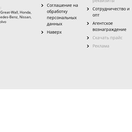
реквизиты
Соглашение на
:
Сотрудничество и
обработку
,
Great-Wall
,
Honda
,
опт
edes-Benz
,
Nissan
,
персональных
olvo
Агентское
данных
вознаграждение
Наверх
Скачать прайс
Реклама
зовного
ого сайта без указания на него ссылки запрещено. Использование инфо