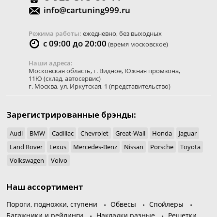
info@cartuning999.ru
Режима работы:
ежедневно, без выходных
с 09:00 до 20:00
(время московское)
Наши адреса:
Московская область
,
г. Видное
,
Южная промзона,
11Ю
(склад, автосервис)
г. Москва
,
ул. Иркутская, 1
(представительство)
Зарегистрированные брэнды:
Audi
BMW
Cadillac
Chevrolet
Great-Wall
Honda
Jaguar
Land Rover
Lexus
Mercedes-Benz
Nissan
Porsche
Toyota
Volkswagen
Volvo
Наш ассортимент
Пороги, подножки, ступени
Обвесы
Спойлеры
Багажники и рейлинги
Накладки разные
Решетки