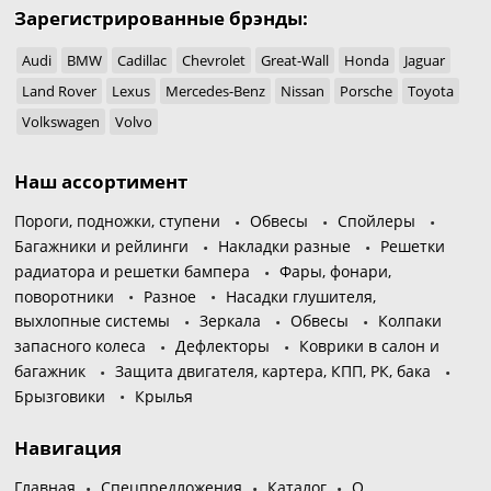
Зарегистрированные брэнды:
Audi
BMW
Cadillac
Chevrolet
Great-Wall
Honda
Jaguar
Land Rover
Lexus
Mercedes-Benz
Nissan
Porsche
Toyota
Volkswagen
Volvo
Наш ассортимент
Пороги, подножки, ступени
Обвесы
Спойлеры
Багажники и рейлинги
Накладки разные
Решетки
радиатора и решетки бампера
Фары, фонари,
поворотники
Разное
Насадки глушителя,
выхлопные системы
Зеркала
Обвесы
Колпаки
запасного колеса
Дефлекторы
Коврики в салон и
багажник
Защита двигателя, картера, КПП, РК, бака
Брызговики
Крылья
Навигация
Главная
Спецпредложения
Каталог
О