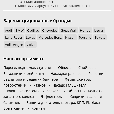
11Ю
(склад, автосервис)
г. Москва
,
ул. Иркутская, 1
(представительство)
Зарегистрированные брэнды:
Audi
BMW
Cadillac
Chevrolet
Great-Wall
Honda
Jaguar
Land Rover
Lexus
Mercedes-Benz
Nissan
Porsche
Toyota
Volkswagen
Volvo
Наш ассортимент
Пороги, подножки, ступени
Обвесы
Спойлеры
Багажники и рейлинги
Накладки разные
Решетки
радиатора и решетки бампера
Фары, фонари,
поворотники
Разное
Насадки глушителя,
выхлопные системы
Зеркала
Обвесы
Колпаки
запасного колеса
Дефлекторы
Коврики в салон и
багажник
Защита двигателя, картера, КПП, РК, бака
Брызговики
Крылья