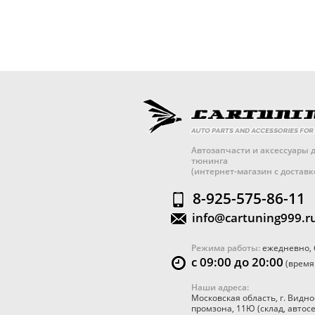
Автозапчасти и аксессуары д
тюнинга
(интернет-магазин с достав
8-925-575-86-11
info@cartuning999.r
Режима работы:
ежедневно, 
с 09:00 до 20:00
(время
Наши адреса:
Московская область
,
г. Видно
промзона, 11Ю
(склад, автос