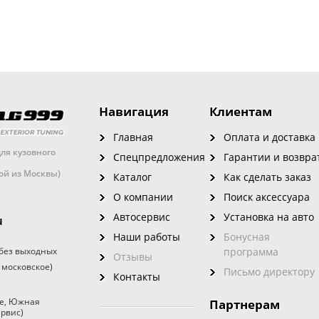
Навигация
Клиентам
Главная
Оплата и доставка
ля кузовного
Спецпредложения
Гарантии и возвра
кой из Москвы)
Каталог
Как сделать заказ
О компании
Поиск аксессуара
Автосервис
Установка на авто
u
Наши работы
Бонусная
без выходных
программа
Отзывы
 московское)
Письмо директору
Контакты
е
,
Южная
Партнерам
ервис)