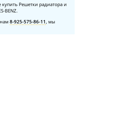
е купить Решетки радиатора и
ES-BENZ.
онам
8-925-575-86-11
, мы