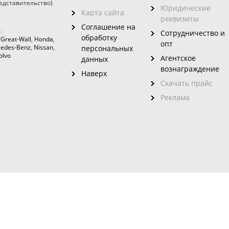
едставительство)
Юридические
Карта сайта
реквизиты
Соглашение на
:
Сотрудничество и
обработку
,
Great-Wall
,
Honda
,
опт
edes-Benz
,
Nissan
,
персональных
olvo
Агентское
данных
вознаграждение
Наверх
Скачать прайс
Реклама
зовного