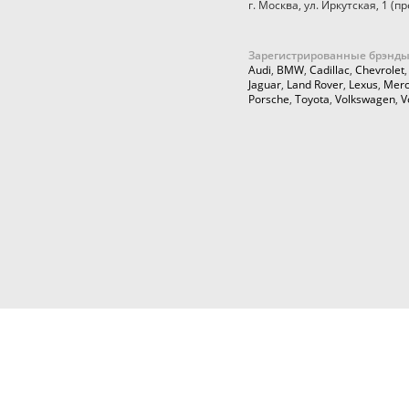
г. Москва
,
ул. Иркутская, 1
(пр
Зарегистрированные брэнды
Audi
,
BMW
,
Cadillac
,
Chevrolet
Jaguar
,
Land Rover
,
Lexus
,
Merc
Porsche
,
Toyota
,
Volkswagen
,
V
© 2026,
Cartuning999.RU,
Автозапчасти и аксессуары для ку