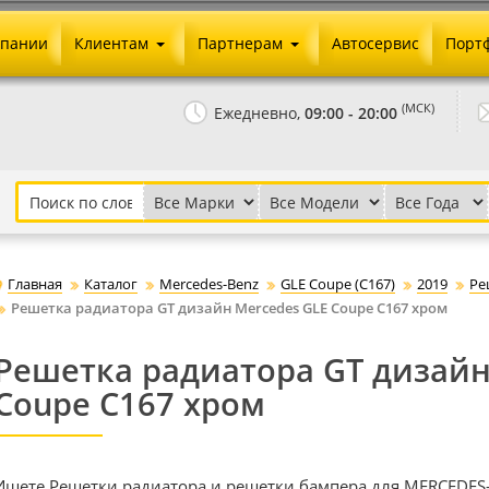
мпании
Клиентам
Партнерам
Автосервис
Порт
Оплата и доставка
Юридические реквизиты
(МСК)
Ежедневно,
09:00 - 20:00
Гарантии и возврат
Сотрудничество и опт
Как сделать заказ
Агентское вознаграждение
Установка на авто
Скачать прайс
Бонусная программа
Реклама
Главная
Каталог
Mercedes-Benz
GLE Coupe (C167)
2019
Ре
Письмо директору
Решетка радиатора GT дизайн Mercedes GLE Coupe C167 хром
Решетка радиатора GT дизайн
Coupe C167 хром
Ищете Решетки радиатора и решетки бампера для MERCEDES-B