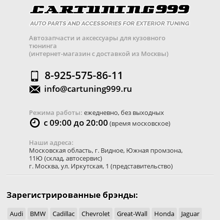
Автозапчасти и аксессуары для кузовного
тюнинга
(интернет-магазин с доставкой из Москвы)
8-925-575-86-11
info@cartuning999.ru
Режима работы:
ежедневно, без выходных
с 09:00 до 20:00
(время московское)
Наши адреса:
Московская область
,
г. Видное
,
Южная промзона,
11Ю
(склад, автосервис)
г. Москва
,
ул. Иркутская, 1
(представительство)
Зарегистрированные брэнды:
Audi
BMW
Cadillac
Chevrolet
Great-Wall
Honda
Jaguar