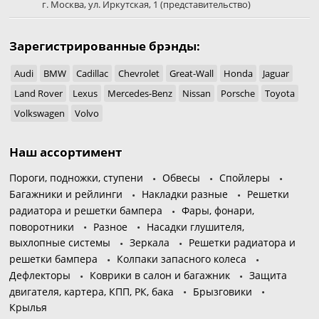
г. Москва
,
ул. Иркутская, 1
(представительство)
Зарегистрированные брэнды:
Audi
BMW
Cadillac
Chevrolet
Great-Wall
Honda
Jaguar
Land Rover
Lexus
Mercedes-Benz
Nissan
Porsche
Toyota
Volkswagen
Volvo
Наш ассортимент
Пороги, подножки, ступени
Обвесы
Спойлеры
Багажники и рейлинги
Накладки разные
Решетки
радиатора и решетки бампера
Фары, фонари,
поворотники
Разное
Насадки глушителя,
выхлопные системы
Зеркала
Решетки радиатора и
решетки бампера
Колпаки запасного колеса
Дефлекторы
Коврики в салон и багажник
Защита
двигателя, картера, КПП, РК, бака
Брызговики
Крылья