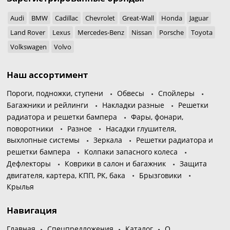
Audi
BMW
Cadillac
Chevrolet
Great-Wall
Honda
Jaguar
Land Rover
Lexus
Mercedes-Benz
Nissan
Porsche
Toyota
Volkswagen
Volvo
Наш ассортимент
Пороги, подножки, ступени
Обвесы
Спойлеры
Багажники и рейлинги
Накладки разные
Решетки
радиатора и решетки бампера
Фары, фонари,
поворотники
Разное
Насадки глушителя,
выхлопные системы
Зеркала
Решетки радиатора и
решетки бампера
Колпаки запасного колеса
Дефлекторы
Коврики в салон и багажник
Защита
двигателя, картера, КПП, РК, бака
Брызговики
Крылья
Навигация
Главная
Спецпредложения
Каталог
О