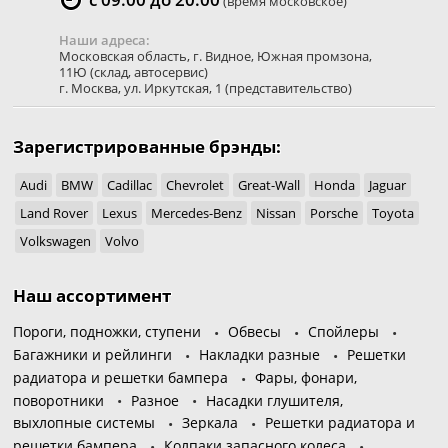
(время московское)
Наши адреса:
Московская область
,
г. Видное
,
Южная промзона,
11Ю
(склад, автосервис)
г. Москва
,
ул. Иркутская, 1
(представительство)
Зарегистрированные брэнды:
Audi
BMW
Cadillac
Chevrolet
Great-Wall
Honda
Jaguar
Land Rover
Lexus
Mercedes-Benz
Nissan
Porsche
Toyota
Volkswagen
Volvo
Наш ассортимент
Пороги, подножки, ступени
Обвесы
Спойлеры
Багажники и рейлинги
Накладки разные
Решетки
радиатора и решетки бампера
Фары, фонари,
поворотники
Разное
Насадки глушителя,
выхлопные системы
Зеркала
Решетки радиатора и
решетки бампера
Колпаки запасного колеса