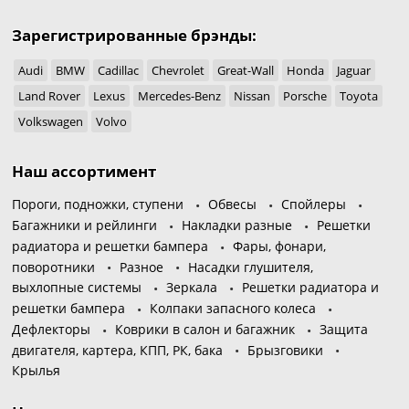
Зарегистрированные брэнды:
Audi
BMW
Cadillac
Chevrolet
Great-Wall
Honda
Jaguar
Land Rover
Lexus
Mercedes-Benz
Nissan
Porsche
Toyota
Volkswagen
Volvo
Наш ассортимент
Пороги, подножки, ступени
Обвесы
Спойлеры
Багажники и рейлинги
Накладки разные
Решетки
радиатора и решетки бампера
Фары, фонари,
поворотники
Разное
Насадки глушителя,
выхлопные системы
Зеркала
Решетки радиатора и
решетки бампера
Колпаки запасного колеса
Дефлекторы
Коврики в салон и багажник
Защита
двигателя, картера, КПП, РК, бака
Брызговики
Крылья