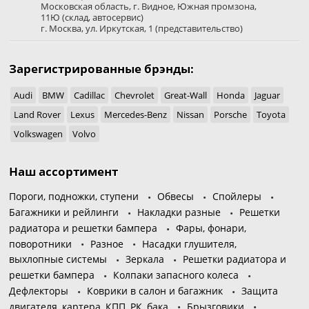
Московская область
,
г. Видное
,
Южная промзона,
11Ю
(склад, автосервис)
г. Москва
,
ул. Иркутская, 1
(представительство)
Зарегистрированные брэнды:
Audi
BMW
Cadillac
Chevrolet
Great-Wall
Honda
Jaguar
Land Rover
Lexus
Mercedes-Benz
Nissan
Porsche
Toyota
Volkswagen
Volvo
Наш ассортимент
Пороги, подножки, ступени
Обвесы
Спойлеры
Багажники и рейлинги
Накладки разные
Решетки
радиатора и решетки бампера
Фары, фонари,
поворотники
Разное
Насадки глушителя,
выхлопные системы
Зеркала
Решетки радиатора и
решетки бампера
Колпаки запасного колеса
Дефлекторы
Коврики в салон и багажник
Защита
двигателя, картера, КПП, РК, бака
Брызговики