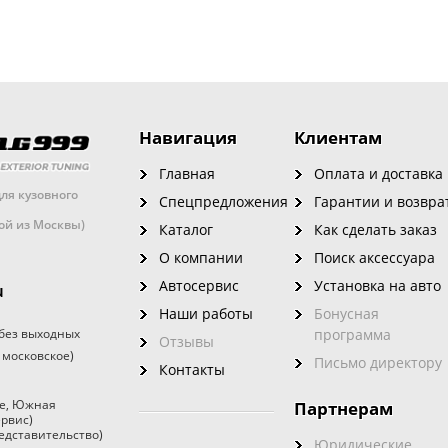
Навигация
Клиентам
Главная
Оплата и доставка
ля кузовного
Спецпредложения
Гарантии и возвра
кой из Москвы)
Каталог
Как сделать заказ
О компании
Поиск аксессуара
Автосервис
Установка на авто
u
Наши работы
Бонусная
без выходных
программа
Отзывы
 московское)
Письмо директору
Контакты
е
,
Южная
Партнерам
ервис)
едставительство)
Юридические