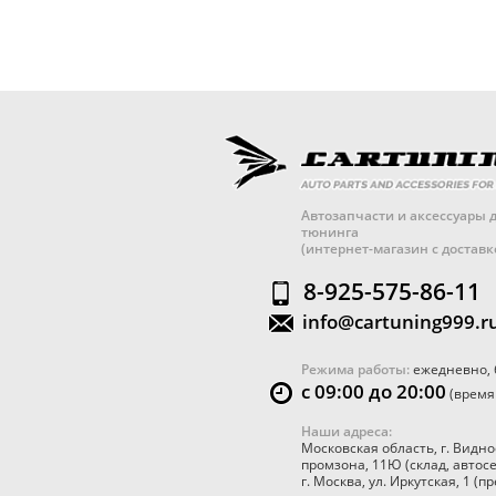
Автозапчасти и аксессуары д
тюнинга
(интернет-магазин с достав
8-925-575-86-11
info@cartuning999.r
Режима работы:
ежедневно, 
с 09:00 до 20:00
(время
Наши адреса:
Московская область
,
г. Видно
промзона, 11Ю
(склад, автос
г. Москва
,
ул. Иркутская, 1
(пр