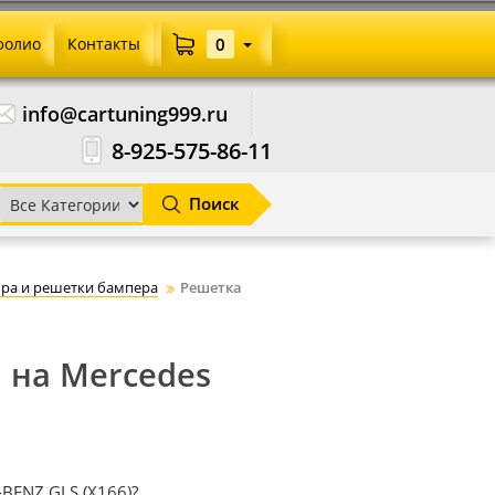
фолио
Контакты
0
info@cartuning999.ru
8-925-575-86-11
Поиск
ра и решетки бампера
Решетка
 на Mercedes
BENZ GLS (X166)?