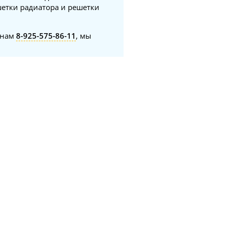
шетки радиатора и решетки
онам
8-925-575-86-11
, мы