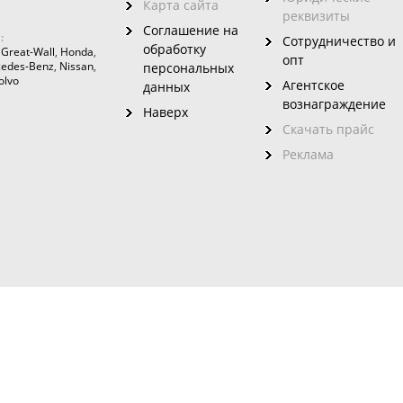
Карта сайта
реквизиты
Соглашение на
:
Сотрудничество и
обработку
,
Great-Wall
,
Honda
,
опт
edes-Benz
,
Nissan
,
персональных
olvo
Агентское
данных
вознаграждение
Наверх
Скачать прайс
Реклама
зовного