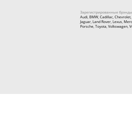
Зарегистрированные брэнды
Audi
,
BMW
,
Cadillac
,
Chevrolet
Jaguar
,
Land Rover
,
Lexus
,
Merc
Porsche
,
Toyota
,
Volkswagen
,
V
© 2026,
Cartuning999.RU,
Автозапчасти и аксессуары для ку
тюнинга