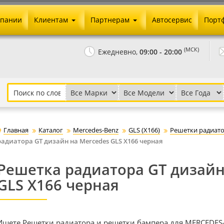
мпании
Клиентам
Партнерам
Автосервис
Порт
Оплата и доставка
Юридические реквизиты
(МСК)
Ежедневно,
09:00 - 20:00
Гарантии и возврат
Сотрудничество и опт
Как сделать заказ
Агентское вознаграждение
Установка на авто
Скачать прайс
Бонусная программа
Реклама
Главная
Каталог
Mercedes-Benz
GLS (X166)
Решетки радиато
Письмо директору
радиатора GT дизайн на Mercedes GLS X166 черная
Решетка радиатора GT дизайн
GLS X166 черная
Ищете Решетки радиатора и решетки бампера для MERCEDES-