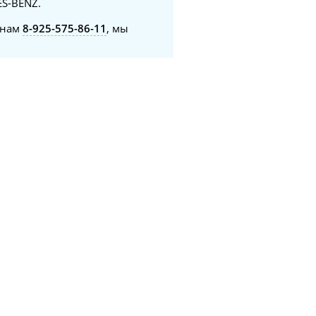
ES-BENZ.
онам
8-925-575-86-11
, мы