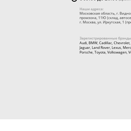
Наши адреса:
Московская область
,
г. Видно
промзона, 11Ю
(склад, автос
г. Москва
,
ул. Иркутская, 1
(пр
Зарегистрированные брэнды
Audi
,
BMW
,
Cadillac
,
Chevrolet
Jaguar
,
Land Rover
,
Lexus
,
Merc
Porsche
,
Toyota
,
Volkswagen
,
V