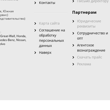
Письмо директору
Контакты
е
,
Южная
Партнерам
ервис)
едставительство)
Юридические
Карта сайта
реквизиты
Соглашение на
:
Сотрудничество и
обработку
,
Great-Wall
,
Honda
,
опт
edes-Benz
,
Nissan
,
персональных
olvo
Агентское
данных
вознаграждение
Наверх
Скачать прайс
Реклама