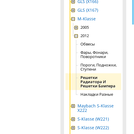
GLS (X166)
GLS (X167)
M-Klasse
2005
2012
Обвесы
Фары, Фонари,
Поворотники
Пороги, Подножки,
Ступени
Решетки
Радиатора И
Решетки Бампера
Накладки Разные
Maybach S-Klasse
X222
S-Klasse (W221)
S-Klasse (W222)