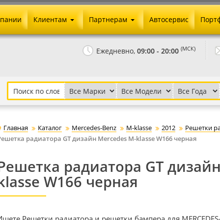
мпании
Клиентам
Партнерам
Автосервис
Порт
Оплата и доставка
Юридические реквизиты
(МСК)
Ежедневно,
09:00 - 20:00
Гарантии и возврат
Сотрудничество и опт
Как сделать заказ
Агентское вознаграждение
Установка на авто
Скачать прайс
Бонусная программа
Реклама
Главная
Каталог
Mercedes-Benz
M-klasse
2012
Решетки р
Письмо директору
Решетка радиатора GT дизайн Mercedes M-klasse W166 черная
Решетка радиатора GT дизайн
klasse W166 черная
Ищете Решетки радиатора и решетки бампера для MERCEDES-