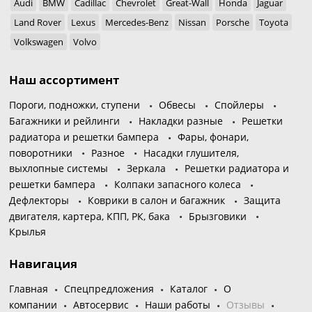
Audi
BMW
Cadillac
Chevrolet
Great-Wall
Honda
Jaguar
Land Rover
Lexus
Mercedes-Benz
Nissan
Porsche
Toyota
Volkswagen
Volvo
Наш ассортимент
Пороги, подножки, ступени
Обвесы
Спойлеры
Багажники и рейлинги
Накладки разные
Решетки
радиатора и решетки бампера
Фары, фонари,
поворотники
Разное
Насадки глушителя,
выхлопные системы
Зеркала
Решетки радиатора и
решетки бампера
Колпаки запасного колеса
Дефлекторы
Коврики в салон и багажник
Защита
двигателя, картера, КПП, РК, бака
Брызговики
Крылья
Навигация
Главная
Спецпредложения
Каталог
О
компании
Автосервис
Наши работы
Отзывы