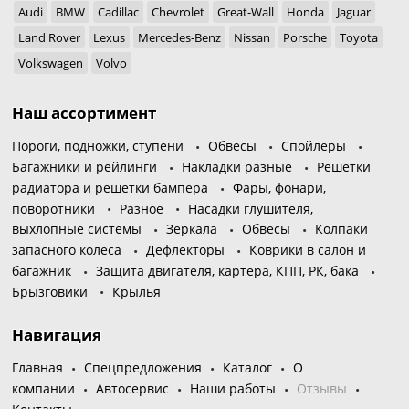
Audi
BMW
Cadillac
Chevrolet
Great-Wall
Honda
Jaguar
Land Rover
Lexus
Mercedes-Benz
Nissan
Porsche
Toyota
Volkswagen
Volvo
Наш ассортимент
Пороги, подножки, ступени
Обвесы
Спойлеры
Багажники и рейлинги
Накладки разные
Решетки
радиатора и решетки бампера
Фары, фонари,
поворотники
Разное
Насадки глушителя,
выхлопные системы
Зеркала
Обвесы
Колпаки
запасного колеса
Дефлекторы
Коврики в салон и
багажник
Защита двигателя, картера, КПП, РК, бака
Брызговики
Крылья
Навигация
Главная
Спецпредложения
Каталог
О
компании
Автосервис
Наши работы
Отзывы