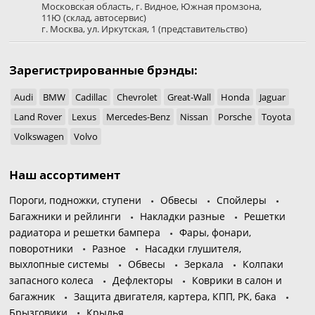
Московская область
,
г. Видное
,
Южная промзона,
11Ю
(склад, автосервис)
г. Москва
,
ул. Иркутская, 1
(представительство)
Зарегистрированные брэнды:
Audi
BMW
Cadillac
Chevrolet
Great-Wall
Honda
Jaguar
Land Rover
Lexus
Mercedes-Benz
Nissan
Porsche
Toyota
Volkswagen
Volvo
Наш ассортимент
Пороги, подножки, ступени
Обвесы
Спойлеры
Багажники и рейлинги
Накладки разные
Решетки
радиатора и решетки бампера
Фары, фонари,
поворотники
Разное
Насадки глушителя,
выхлопные системы
Обвесы
Зеркала
Колпаки
запасного колеса
Дефлекторы
Коврики в салон и
багажник
Защита двигателя, картера, КПП, РК, бака
Брызговики
Крылья