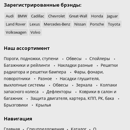
Зарегистрированные брэнды:
Audi
BMW
Cadillac
Chevrolet
Great-Wall
Honda
Jaguar
Land Rover
Lexus
Mercedes-Benz
Nissan
Porsche
Toyota
Volkswagen
Volvo
Наш ассортимент
Пороги, подножки, ступени
Обвесы
Спойлеры
Багажники и рейлинги
Накладки разные
Решетки
радиатора и решетки бампера
Фары, фонари,
поворотники
Разное
Насадки глушителя,
выхлопные системы
Обвесы
Зеркала
Колпаки
запасного колеса
Дефлекторы
Коврики в салон и
багажник
Защита двигателя, картера, КПП, РК, бака
Брызговики
Крылья
Навигация
Главная
Спецпредложения
Каталог
О