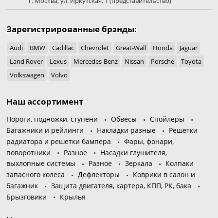
г. Москва
,
ул. Иркутская, 1
(представительство)
Зарегистрированные брэнды:
Audi
BMW
Cadillac
Chevrolet
Great-Wall
Honda
Jaguar
Land Rover
Lexus
Mercedes-Benz
Nissan
Porsche
Toyota
Volkswagen
Volvo
Наш ассортимент
Пороги, подножки, ступени
Обвесы
Спойлеры
Багажники и рейлинги
Накладки разные
Решетки
радиатора и решетки бампера
Фары, фонари,
поворотники
Разное
Насадки глушителя,
выхлопные системы
Разное
Зеркала
Колпаки
запасного колеса
Дефлекторы
Коврики в салон и
багажник
Защита двигателя, картера, КПП, РК, бака
Брызговики
Крылья