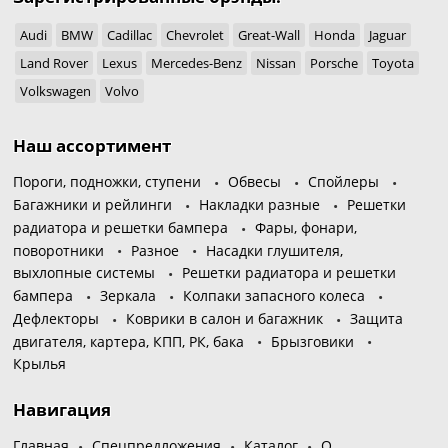
Audi
BMW
Cadillac
Chevrolet
Great-Wall
Honda
Jaguar
Land Rover
Lexus
Mercedes-Benz
Nissan
Porsche
Toyota
Volkswagen
Volvo
Наш ассортимент
Пороги, подножки, ступени
Обвесы
Спойлеры
Багажники и рейлинги
Накладки разные
Решетки
радиатора и решетки бампера
Фары, фонари,
поворотники
Разное
Насадки глушителя,
выхлопные системы
Решетки радиатора и решетки
бампера
Зеркала
Колпаки запасного колеса
Дефлекторы
Коврики в салон и багажник
Защита
двигателя, картера, КПП, РК, бака
Брызговики
Крылья
Навигация
Главная
Спецпредложения
Каталог
О