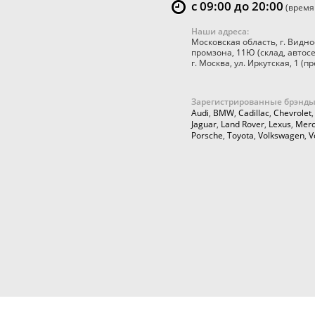
с 09:00 до 20:00
(время
Наши адреса:
Московская область
,
г. Видно
промзона, 11Ю
(склад, автос
г. Москва
,
ул. Иркутская, 1
(пр
Зарегистрированные брэнды
Audi
,
BMW
,
Cadillac
,
Chevrolet
Jaguar
,
Land Rover
,
Lexus
,
Merc
Porsche
,
Toyota
,
Volkswagen
,
V