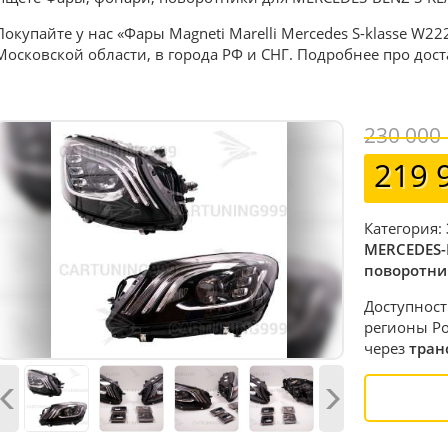
Покупайте у нас «Фары Magneti Marelli Mercedes S-klasse W22
Московской области, в города РФ и СНГ. Подробнее про дос
230 000
219 
Категория:
MERCEDES-
поворотни
Доступност
регионы Ро
через
тран