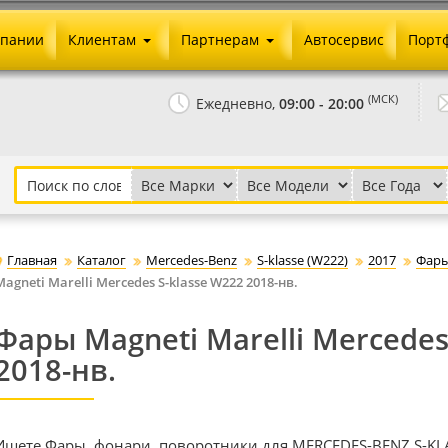
мпании
Клиентам
Партнерам
Автосервис
Порт
Оплата и доставка
Юридические реквизиты
(МСК)
Ежедневно,
09:00 - 20:00
Гарантии и возврат
Сотрудничество и опт
Как сделать заказ
Агентское вознаграждение
Установка на авто
Скачать прайс
Бонусная программа
Реклама
Главная
Каталог
Mercedes-Benz
S-klasse (W222)
2017
Фары
Письмо директору
Magneti Marelli Mercedes S-klasse W222 2018-нв.
Фары Magneti Marelli Mercedes
2018-нв.
Ищете Фары, фонари, поворотники для MERCEDES-BENZ S-KLAS