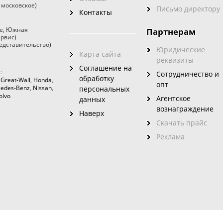
 московское)
Письмо директору
Контакты
е
,
Южная
Партнерам
ервис)
едставительство)
Юридические
Карта сайта
реквизиты
Соглашение на
:
Сотрудничество и
обработку
,
Great-Wall
,
Honda
,
опт
edes-Benz
,
Nissan
,
персональных
olvo
Агентское
данных
вознаграждение
Наверх
Скачать прайс
Реклама