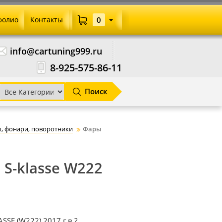
фолио
Контакты
0
info@cartuning999.ru
8-925-575-86-11
Поиск
, фонари, поворотники
Фары
 S-klasse W222
SE (W222) 2017 г.в.?