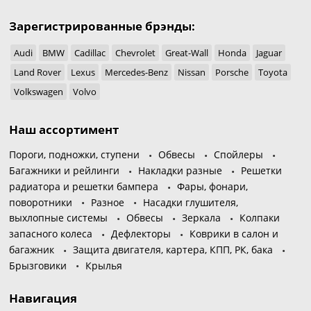
Зарегистрированные брэнды:
Audi
BMW
Cadillac
Chevrolet
Great-Wall
Honda
Jaguar
Land Rover
Lexus
Mercedes-Benz
Nissan
Porsche
Toyota
Volkswagen
Volvo
Наш ассортимент
Пороги, подножки, ступени
Обвесы
Спойлеры
Багажники и рейлинги
Накладки разные
Решетки
радиатора и решетки бампера
Фары, фонари,
поворотники
Разное
Насадки глушителя,
выхлопные системы
Обвесы
Зеркала
Колпаки
запасного колеса
Дефлекторы
Коврики в салон и
багажник
Защита двигателя, картера, КПП, РК, бака
Брызговики
Крылья
Навигация