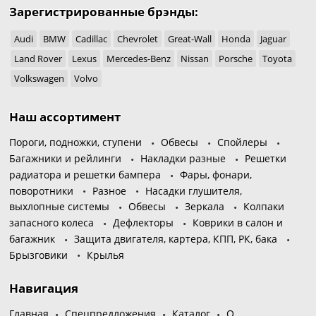
Зарегистрированные брэнды:
Audi
BMW
Cadillac
Chevrolet
Great-Wall
Honda
Jaguar
Land Rover
Lexus
Mercedes-Benz
Nissan
Porsche
Toyota
Volkswagen
Volvo
Наш ассортимент
Пороги, подножки, ступени
Обвесы
Спойлеры
Багажники и рейлинги
Накладки разные
Решетки
радиатора и решетки бампера
Фары, фонари,
поворотники
Разное
Насадки глушителя,
выхлопные системы
Обвесы
Зеркала
Колпаки
запасного колеса
Дефлекторы
Коврики в салон и
багажник
Защита двигателя, картера, КПП, РК, бака
Брызговики
Крылья
Навигация
Главная
Спецпредложения
Каталог
О