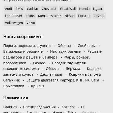
Audi
BMW
Cadillac
Chevrolet
Great-Wall
Honda
Jaguar
Land Rover
Lexus
Mercedes-Benz
Nissan
Porsche
Toyota
Volkswagen
Volvo
Наш ассортимент
Пороги, подножки, ступени
Обвесы
Спойлеры
Багажники и рейлинги
Накладки разные
Решетки
радиатора и решетки бампера
Фары, фонари,
поворотники
Разное
Насадки глушителя,
выхлопные системы
Обвесы
Зеркала
Колпаки
запасного колеса
Дефлекторы
Коврики в салон и
багажник
Защита двигателя, картера, КПП, РК, бака
Брызговики
Крылья
Навигация
Главная
Спецпредложения
Каталог
О
компании
Автосервис
Наши работы
Отзывы