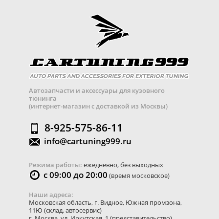
Автозапчасти и аксессуары для кузовного
тюнинга
(интернет-магазин с доставкой из Москвы)
8-925-575-86-11
info@cartuning999.ru
Режима работы:
ежедневно, без выходных
с 09:00 до 20:00
(время московское)
Наши адреса:
Московская область
,
г. Видное
,
Южная промзона,
11Ю
(склад, автосервис)
г. Москва
,
ул. Иркутская, 1
(представительство)