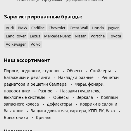
Зарегистрированные брэнды:
Audi
BMW
Cadillac
Chevrolet
Great-Wall
Honda
Jaguar
Land Rover
Lexus
Mercedes-Benz
Nissan
Porsche
Toyota
Volkswagen
Volvo
Наш ассортимент
Пороги, подножки, ступени
Обвесы
Спойлеры
Багажники и рейлинги
Накладки разные
Решетки
радиатора и решетки бампера
Фары, фонари,
поворотники
Разное
Насадки глушителя,
выхлопные системы
Обвесы
Зеркала
Колпаки
запасного колеса
Дефлекторы
Коврики в салон и
багажник
Защита двигателя, картера, КПП, РК, бака
Брызговики
Крылья