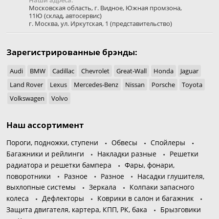
Наши адреса:
Московская область
,
г. Видное
,
Южная промзона,
11Ю
(склад, автосервис)
г. Москва
,
ул. Иркутская, 1
(представительство)
Зарегистрированные брэнды:
Audi
BMW
Cadillac
Chevrolet
Great-Wall
Honda
Jaguar
Land Rover
Lexus
Mercedes-Benz
Nissan
Porsche
Toyota
Volkswagen
Volvo
Наш ассортимент
Пороги, подножки, ступени
Обвесы
Спойлеры
Багажники и рейлинги
Накладки разные
Решетки
радиатора и решетки бампера
Фары, фонари,
поворотники
Разное
Разное
Насадки глушителя,
выхлопные системы
Зеркала
Колпаки запасного
колеса
Дефлекторы
Коврики в салон и багажник
Защита двигателя, картера, КПП, РК, бака
Брызговики