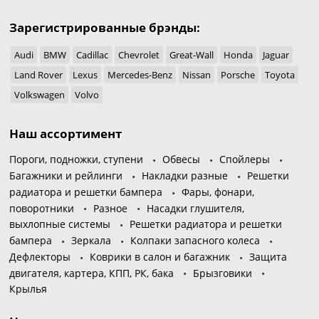
Зарегистрированные брэнды:
Audi
BMW
Cadillac
Chevrolet
Great-Wall
Honda
Jaguar
Land Rover
Lexus
Mercedes-Benz
Nissan
Porsche
Toyota
Volkswagen
Volvo
Наш ассортимент
Пороги, подножки, ступени
Обвесы
Спойлеры
Багажники и рейлинги
Накладки разные
Решетки
радиатора и решетки бампера
Фары, фонари,
поворотники
Разное
Насадки глушителя,
выхлопные системы
Решетки радиатора и решетки
бампера
Зеркала
Колпаки запасного колеса
Дефлекторы
Коврики в салон и багажник
Защита
двигателя, картера, КПП, РК, бака
Брызговики
Крылья