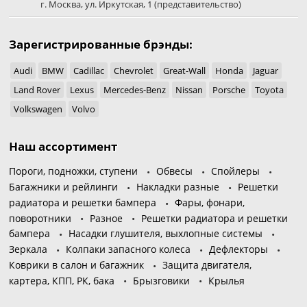
г. Москва
,
ул. Иркутская, 1
(представительство)
Зарегистрированные брэнды:
Audi
BMW
Cadillac
Chevrolet
Great-Wall
Honda
Jaguar
Land Rover
Lexus
Mercedes-Benz
Nissan
Porsche
Toyota
Volkswagen
Volvo
Наш ассортимент
Пороги, подножки, ступени
Обвесы
Спойлеры
Багажники и рейлинги
Накладки разные
Решетки
радиатора и решетки бампера
Фары, фонари,
поворотники
Разное
Решетки радиатора и решетки
бампера
Насадки глушителя, выхлопные системы
Зеркала
Колпаки запасного колеса
Дефлекторы
Коврики в салон и багажник
Защита двигателя,
картера, КПП, РК, бака
Брызговики
Крылья