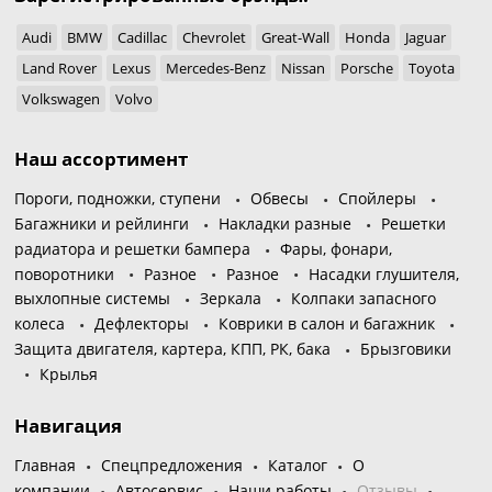
Audi
BMW
Cadillac
Chevrolet
Great-Wall
Honda
Jaguar
Land Rover
Lexus
Mercedes-Benz
Nissan
Porsche
Toyota
Volkswagen
Volvo
Наш ассортимент
Пороги, подножки, ступени
Обвесы
Спойлеры
Багажники и рейлинги
Накладки разные
Решетки
радиатора и решетки бампера
Фары, фонари,
поворотники
Разное
Разное
Насадки глушителя,
выхлопные системы
Зеркала
Колпаки запасного
колеса
Дефлекторы
Коврики в салон и багажник
Защита двигателя, картера, КПП, РК, бака
Брызговики
Крылья
Навигация
Главная
Спецпредложения
Каталог
О
компании
Автосервис
Наши работы
Отзывы