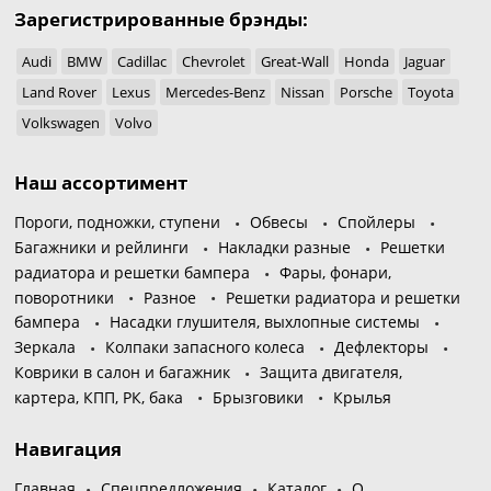
Зарегистрированные брэнды:
Audi
BMW
Cadillac
Chevrolet
Great-Wall
Honda
Jaguar
Land Rover
Lexus
Mercedes-Benz
Nissan
Porsche
Toyota
Volkswagen
Volvo
Наш ассортимент
Пороги, подножки, ступени
Обвесы
Спойлеры
Багажники и рейлинги
Накладки разные
Решетки
радиатора и решетки бампера
Фары, фонари,
поворотники
Разное
Решетки радиатора и решетки
бампера
Насадки глушителя, выхлопные системы
Зеркала
Колпаки запасного колеса
Дефлекторы
Коврики в салон и багажник
Защита двигателя,
картера, КПП, РК, бака
Брызговики
Крылья
Навигация
Главная
Спецпредложения
Каталог
О