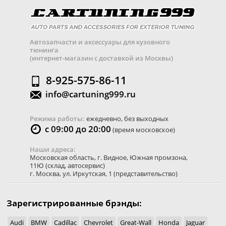
Автозапчасти и аксессуары для кузовного
тюнинга
(интернет-магазин с доставкой из Москвы)
8-925-575-86-11
info@cartuning999.ru
Режима работы:
ежедневно, без выходных
с 09:00 до 20:00
(время московское)
Наши адреса:
Московская область
,
г. Видное
,
Южная промзона,
11Ю
(склад, автосервис)
г. Москва
,
ул. Иркутская, 1
(представительство)
Зарегистрированные брэнды:
Audi
BMW
Cadillac
Chevrolet
Great-Wall
Honda
Jaguar