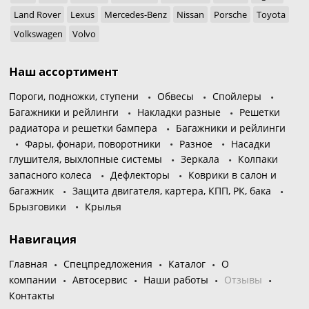
Land Rover
Lexus
Mercedes-Benz
Nissan
Porsche
Toyota
Volkswagen
Volvo
Наш ассортимент
Пороги, подножки, ступени
Обвесы
Спойлеры
Багажники и рейлинги
Накладки разные
Решетки
радиатора и решетки бампера
Багажники и рейлинги
Фары, фонари, поворотники
Разное
Насадки
глушителя, выхлопные системы
Зеркала
Колпаки
запасного колеса
Дефлекторы
Коврики в салон и
багажник
Защита двигателя, картера, КПП, РК, бака
Брызговики
Крылья
Навигация
Главная
Спецпредложения
Каталог
О
компании
Автосервис
Наши работы
Отзывы
Контакты