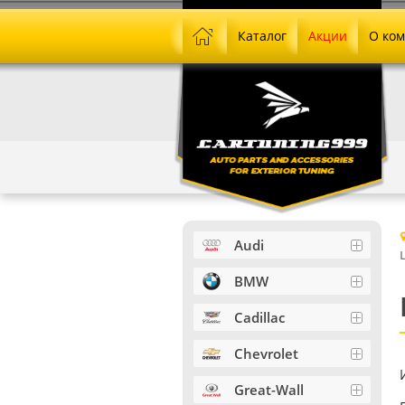
Каталог
Акции
О ко
Audi
BMW
Cadillac
Chevrolet
Great-Wall