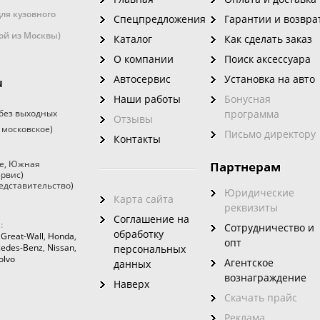
ля кузовного
Спецпредложения
Гарантии и возвра
кой из Москвы)
Каталог
Как сделать заказ
О компании
Поиск аксессуара
Автосервис
Установка на авто
u
Наши работы
Бонусная
без выходных
программа
Отзывы
 московское)
Письмо директору
Контакты
е
,
Южная
Партнерам
ервис)
едставительство)
Юридические
Карта сайта
реквизиты
Соглашение на
:
Сотрудничество и
обработку
,
Great-Wall
,
Honda
,
опт
edes-Benz
,
Nissan
,
персональных
olvo
Агентское
данных
вознаграждение
Наверх
Скачать прайс
Реклама