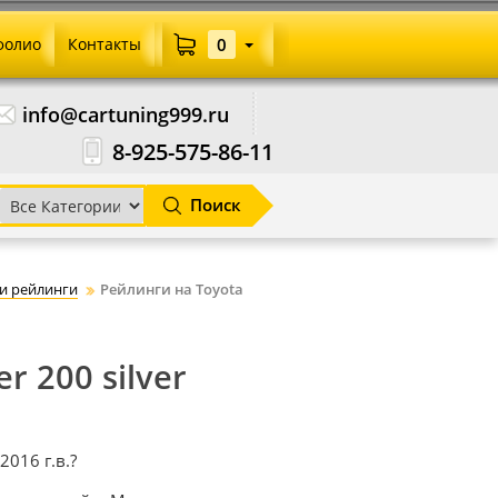
фолио
Контакты
0
info@cartuning999.ru
8-925-575-86-11
Поиск
и рейлинги
Рейлинги на Toyota
r 200 silver
016 г.в.?