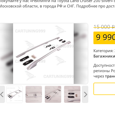
Покупайте у нас «Рейлинги на Toyota Land Cruiser 200 silver»
Московской области, в города РФ и СНГ. Подробнее про дос
15 000
9 99
Категория:
Багажники
Доступност
регионы Ро
через
тран