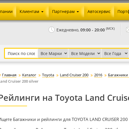
мпании
Клиентам
Партнерам
Автосервис
Порт
Оплата и доставка
Юридические реквизиты
(МСК)
Ежедневно,
09:00 - 20:00
Гарантии и возврат
Сотрудничество и опт
Как сделать заказ
Агентское вознаграждение
Установка на авто
Скачать прайс
Бонусная программа
Реклама
Главная
Каталог
Toyota
Land Cruiser 200
2016
Багажники 
Письмо директору
Land Cruiser 200 silver
Рейлинги на Toyota Land Cruise
Ищете Багажники и рейлинги для TOYOTA LAND CRUISER 200 2