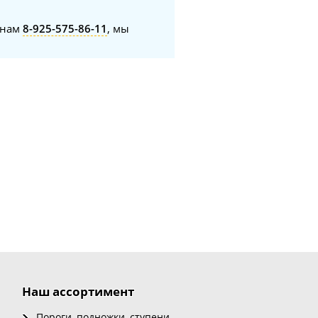
онам
8-925-575-86-11
, мы
Наш ассортимент
Пороги, подножки, ступени