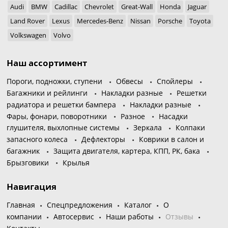
Audi
BMW
Cadillac
Chevrolet
Great-Wall
Honda
Jaguar
Land Rover
Lexus
Mercedes-Benz
Nissan
Porsche
Toyota
Volkswagen
Volvo
Наш ассортимент
Пороги, подножки, ступени
Обвесы
Спойлеры
Багажники и рейлинги
Накладки разные
Решетки
радиатора и решетки бампера
Накладки разные
Фары, фонари, поворотники
Разное
Насадки
глушителя, выхлопные системы
Зеркала
Колпаки
запасного колеса
Дефлекторы
Коврики в салон и
багажник
Защита двигателя, картера, КПП, РК, бака
Брызговики
Крылья
Навигация
Главная
Спецпредложения
Каталог
О
компании
Автосервис
Наши работы
Отзывы